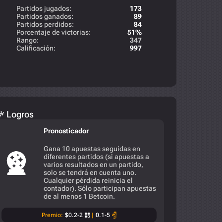
Partidos jugados:
173
Partidos ganados:
89
Partidos perdidos:
84
Porcentaje de victorias:
51%
Rango:
347
Calificación:
997
Logros
Pronosticador
Gana 10 apuestas seguidas en
diferentes partidos (si apuestas a
varios resultados en un partido,
solo se tendrá en cuenta uno.
Cualquier pérdida reinicia el
contador). Sólo participan apuestas
de al menos 1 Betcoin.
Premio:
$0.2-2
|
0.1-5