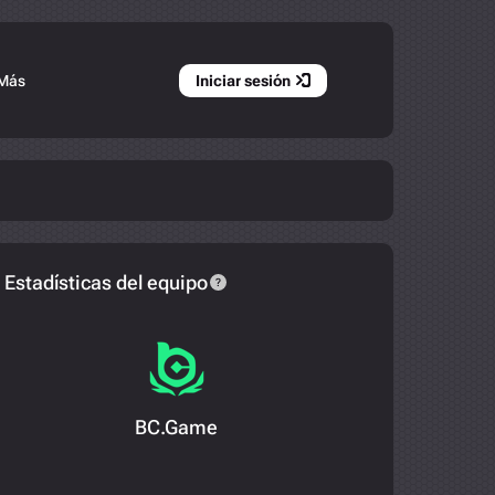
Más
Iniciar sesión
Estadísticas del equipo
?
BC.Game