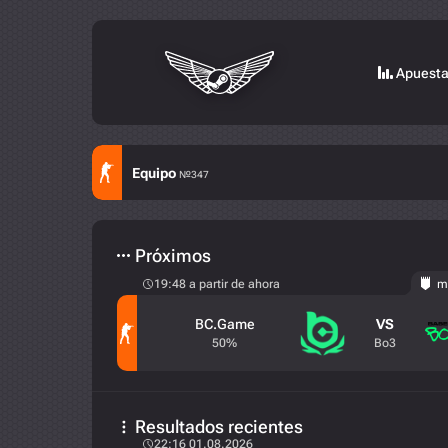
Apuest
Equipo
№347
Próximos
m
19:48 a partir de ahora
BC.Game
VS
50%
Bo3
Resultados recientes
22:16 01.08.2026