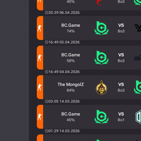
45%
Bo3
20:39 06.04.2026
BC.Game
VS
74%
Bo3
16:49 05.04.2026
BC.Game
VS
58%
Bo3
16:49 04.04.2026
The MongolZ
VS
84%
Bo3
03:05 14.03.2026
BC.Game
VS
45%
Bo1
01:29 14.03.2026