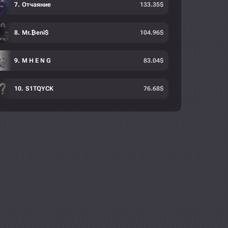
Отчаяние
133.35
$
Mr.₿eni$
104.96
$
M H E N G
83.04
$
S1TQYCK
76.68
$