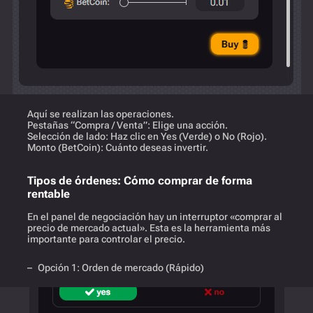
Aquí se realizan las operaciones.
Pestañas “Compra / Venta”: Elige una acción.
Selección de lado: Haz clic en Yes (Verde) o No (Rojo).
Monto (BetCoin): Cuánto deseas invertir.
Tipos de órdenes: Cómo comprar de forma
rentable
En el panel de negociación hay un interruptor «comprar al
precio de mercado actual». Esta es la herramienta más
importante para controlar el precio.
Opción 1: Orden de mercado (Rápido)