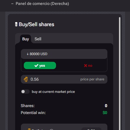
Panel de comercio (Derecha)