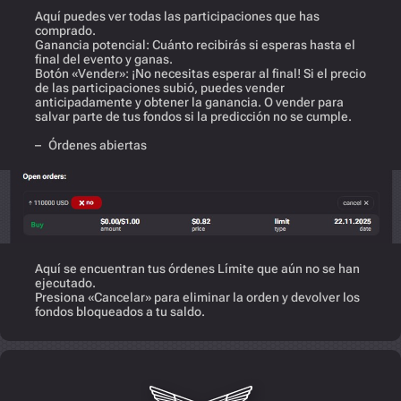
Aquí puedes ver todas las participaciones que has
comprado.
Ganancia potencial: Cuánto recibirás si esperas hasta el
final del evento y ganas.
Botón «Vender»: ¡No necesitas esperar al final! Si el precio
de las participaciones subió, puedes vender
anticipadamente y obtener la ganancia. O vender para
salvar parte de tus fondos si la predicción no se cumple.
Órdenes abiertas
Aquí se encuentran tus órdenes Límite que aún no se han
ejecutado.
Presiona «Cancelar» para eliminar la orden y devolver los
fondos bloqueados a tu saldo.