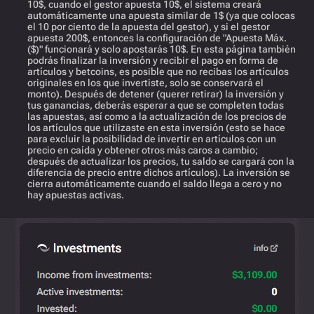
10$, cuando el gestor apuesta 10$, el sistema creará
automáticamente una apuesta similar de 1$ (ya que colocas
el 10 por ciento de la apuesta del gestor), y si el gestor
apuesta 200$, entonces la configuración de "Apuesta Máx.
($)" funcionará y solo apostarás 10$. En esta página también
podrás finalizar la inversión y recibir el pago en forma de
artículos y betcoins, es posible que no recibas los artículos
originales en los que invertiste, solo se conservará el
monto). Después de detener (querer retirar) la inversión y
tus ganancias, deberás esperar a que se completen todas
las apuestas, así como a la actualización de los precios de
los artículos que utilizaste en esta inversión (esto se hace
para excluir la posibilidad de invertir en artículos con un
precio en caída y obtener otros más caros a cambio;
después de actualizar los precios, tu saldo se cargará con la
diferencia de precio entre dichos artículos). La inversión se
cierra automáticamente cuando el saldo llega a cero y no
hay apuestas activas.