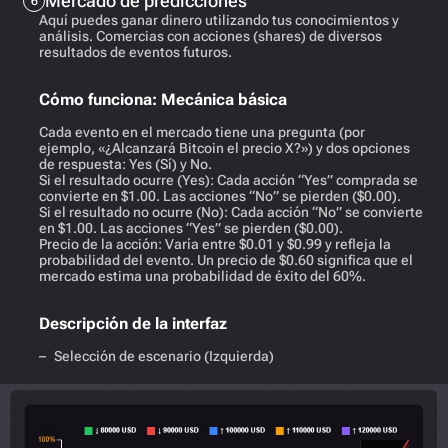
Mercado de predicciones
Aquí puedes ganar dinero utilizando tus conocimientos y
análisis. Comercias con acciones (shares) de diversos
resultados de eventos futuros.
Cómo funciona: Mecánica básica
Cada evento en el mercado tiene una pregunta (por
ejemplo, «¿Alcanzará Bitcoin el precio X?») y dos opciones
de respuesta: Yes (Sí) y No.
Si el resultado ocurre (Yes): Cada acción “Yes” comprada se
convierte en $1.00. Las acciones “No” se pierden ($0.00).
Si el resultado no ocurre (No): Cada acción “No” se convierte
en $1.00. Las acciones “Yes” se pierden ($0.00).
Precio de la acción: Varía entre $0.01 y $0.99 y refleja la
probabilidad del evento. Un precio de $0.60 significa que el
mercado estima una probabilidad de éxito del 60%.
Descripción de la interfaz
Selección de escenario (Izquierda)