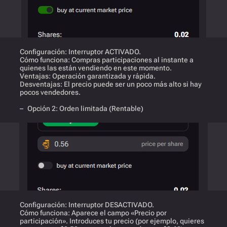
Configuración: Interruptor ACTIVADO.
Cómo funciona: Compras participaciones al instante a
quienes las están vendiendo en este momento.
Ventajas: Operación garantizada y rápida.
Desventajas: El precio puede ser un poco más alto si hay
pocos vendedores.
Opción 2: Orden limitada (Rentable)
Configuración: Interruptor DESACTIVADO.
Cómo funciona: Aparece el campo «Precio por
participación». Introduces tu precio (por ejemplo, quieres