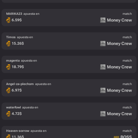
MARIKA23
apuesta en
match
Money Crew
6.59
$
Timos
apuesta en
match
Money Crew
15.26
$
magenta
apuesta en
match
Money Crew
18.79
$
Angel-za-plechom
apuesta en
match
Money Crew
6.97
$
waterfowl
apuesta en
match
Money Crew
4.72
$
Heaven-sorrow
apuesta en
match
BOSS
11.36
$