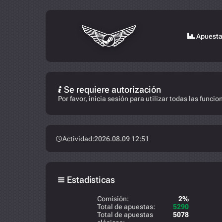
Apuest
Se requiere autorización
Por favor, inicia sesión para utilizar todas las funci
Actividad:
2026.08.09 12:51
Estadísticas
Comisión:
2%
Total de apuestas:
5290
Total de apuestas
5078