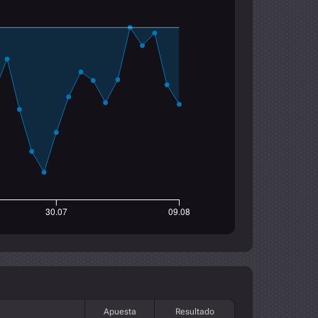
Apuesta
Resultado