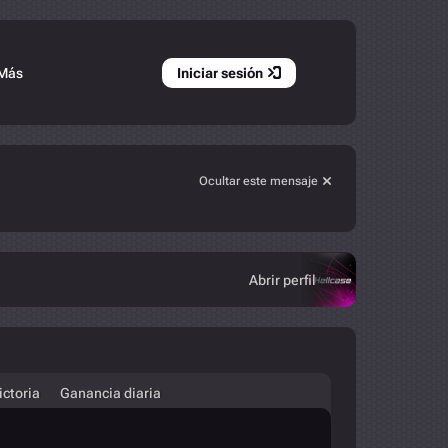
Más
Iniciar sesión
Ocultar este mensaje
Abrir perfil
ictoria
Ganancia diaria