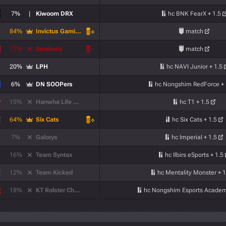
7%
|
Kiwoom DRX
hc BNK FearX + 1.5
match
84%
Invictus Gaming
match
77%
Sentinels
hc NAVI Junior + 1.5
20%
LPH
hc Nongshim RedForce + 
6%
DN SOOPers
hc T1 + 1.5
15%
Hanwha Life Esports
hc Six Cats + 1.5
64%
Six Cats
hc Imperial + 1.5
7%
Galorys
hc Ilbirs eSports + 1.5
16%
Team Syntax
hc Mentality Monster + 1
12%
Team Kicked
hc Nongshim Esports Academ
18%
KT Rolster Challengers