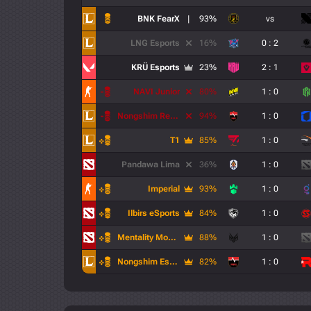
BNK FearX
|
93%
vs
LNG Esports
16%
0 : 2
KRÜ Esports
23%
2 : 1
NAVI Junior
80%
1 : 0
Nongshim RedForce
94%
1 : 0
T1
85%
1 : 0
Pandawa Lima
36%
1 : 0
Imperial
93%
1 : 0
Ilbirs eSports
84%
1 : 0
Mentality Monster
88%
1 : 0
Nongshim Esports Academy
82%
1 : 0