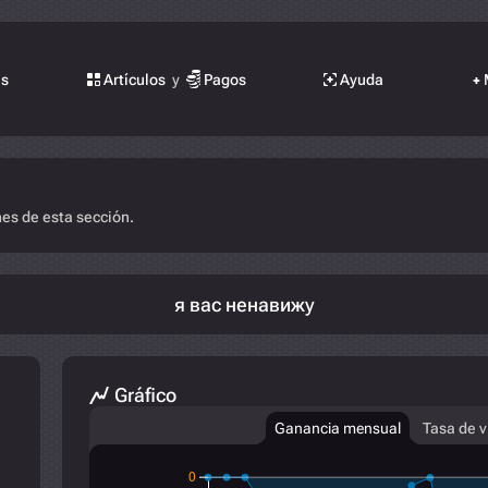
as
Artículos
y
Pagos
Ayuda
+
ones de esta sección.
я вас ненавижу
Gráfico
Ganancia mensual
Tasa de v