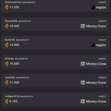
SwarovskiVip
apuesta en
match
regain
11.29
$
Sweet268
apuesta en
match
Money Crew
19.66
$
buch-82
apuesta en
match
regain
14.99
$
810nde
apuesta en
match
Money Crew
19.88
$
vasilisik
apuesta en
match
Money Crew
17.90
$
indigochi1d
apuesta en
match
Money Crew
9.19
$