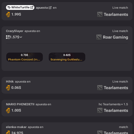
WhiteTurtlle
apuesta
en
Live match
0.11
$
0.13
$
0.10
$
Tearlaments
1.99
$
Taunt: Flopper
(Rare)
Aktok's Armor
(Immortal)
Flight of the Gryphon Lord
(Rar
0.12
$
0.17
$
0.10
$
Blood Raven
(Rare)
Wings of Royal Ascension
(Rare)
Genuine Smeevil
(Legendary)
CrazySlayer
apuesta en
Live match
Roar Gaming
1.57
$
0.11
$
0.11
$
0.12
$
Taunt: Flopper
(Rare)
Tines of the Pyrexae
(Rare)
Crown of Sanguine Royalty
(U
0.16
0.75
$
$
0.13
0.82
$
$
0.13
$
Infernal Menace
Phantom Concord
(Immortal)
(Immortal)
Scavenging Guttleslug
Taunt: Check This Out!
(Rare)
(Immortal)
Raven Harvest
(Rare)
Hihik
apuesta en
Live match
Tearlaments
0.06
$
MARIO PHENEDETII
apuesta en
hc Tearlaments + 1.5
Tearlaments
1.00
$
elenka-makar
apuesta en
match
Tearlaments
24.97
$