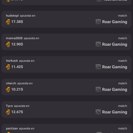
hudotepl
apuesta en
match
Roar Gaming
17.38
$
mama2828
apuesta en
match
Roar Gaming
12.90
$
VorKutA
apuesta en
match
Roar Gaming
11.42
$
cherch
apuesta en
match
Roar Gaming
10.21
$
Tyco
apuesta en
match
Roar Gaming
12.67
$
partizan
apuesta en
match