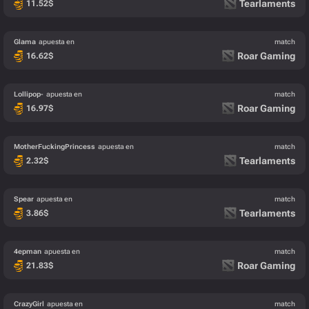
Tearlaments
11.52
$
Glama
apuesta en
match
Roar Gaming
16.62
$
Lollipop-
apuesta en
match
Roar Gaming
16.97
$
MotherFuckingPrincess
apuesta en
match
Tearlaments
2.32
$
Spear
apuesta en
match
Tearlaments
3.86
$
4epman
apuesta en
match
Roar Gaming
21.83
$
CrazyGirl
apuesta en
match