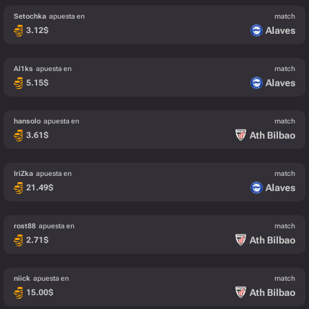
Setochka
apuesta en
match
Alaves
3.12
$
Al1ks
apuesta en
match
Alaves
5.15
$
hansolo
apuesta en
match
Ath Bilbao
3.61
$
IriZka
apuesta en
match
Alaves
21.49
$
rost88
apuesta en
match
Ath Bilbao
2.71
$
niick
apuesta en
match
Ath Bilbao
15.00
$