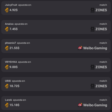
JuicyFruit
apuesta en
match
ZONES
4.92
$
Anaisa
apuesta en
match
ZONES
7.45
$
phoenix7
apuesta en
match
Weibo Gaming
21.55
$
VRYSHKA
apuesta en
match
ZONES
9.00
$
URBi
apuesta en
match
ZONES
18.72
$
Larek
apuesta en
match
Weibo Gaming
15.18
$