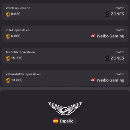
Verok
apuesta en
match
ZONES
8.62
$
InTrA
apuesta en
match
Weibo Gaming
6.86
$
Anutchik
apuesta en
match
ZONES
15.77
$
kateno4ek89
apuesta en
match
Weibo Gaming
13.66
$
Español