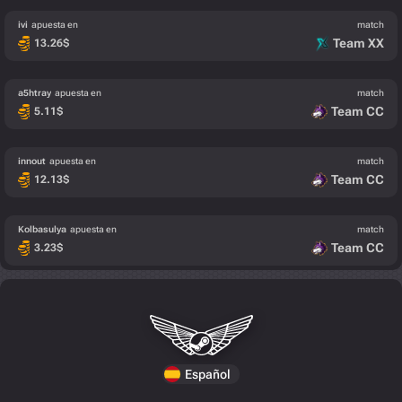
ivi
apuesta en
match
Team XX
13.26
$
a5htray
apuesta en
match
Team CC
5.11
$
innout
apuesta en
match
Team CC
12.13
$
Kolbasulya
apuesta en
match
Team CC
3.23
$
Español