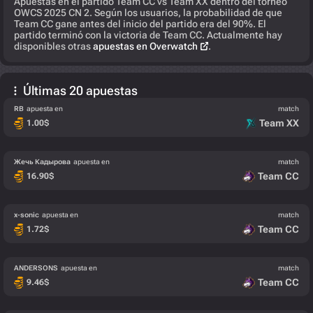
Apuestas en el partido Team CC vs Team XX dentro del torneo
OWCS 2025 CN 2. Según los usuarios, la probabilidad de que
Team CC gane antes del inicio del partido era del 90%. El
partido terminó con la victoria de Team CC. Actualmente hay
disponibles otras
apuestas en Overwatch
.
Últimas 20 apuestas
RB
apuesta en
match
Team XX
1.00
$
Жечь Кадырова
apuesta en
match
Team CC
16.90
$
x-sonic
apuesta en
match
Team CC
1.72
$
ANDERSONS
apuesta en
match
Team CC
9.46
$