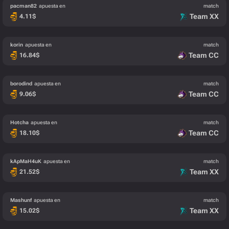
pacman82
apuesta en
match
Team XX
4.11
$
korin
apuesta en
match
Team CC
16.84
$
borodind
apuesta en
match
Team CC
9.06
$
Hotcha
apuesta en
match
Team CC
18.10
$
kApMaH4uK
apuesta en
match
Team XX
21.52
$
Mashunf
apuesta en
match
Team XX
15.02
$