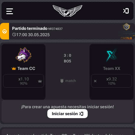
Partido terminado
№374837
17:00 30.05.2025
3 : 0
BO5
Team CC
Team XX
x
1.10
x
9.32
match
90
%
10
%
¡Para crear una apuesta necesitas iniciar sesión!
Iniciar sesión