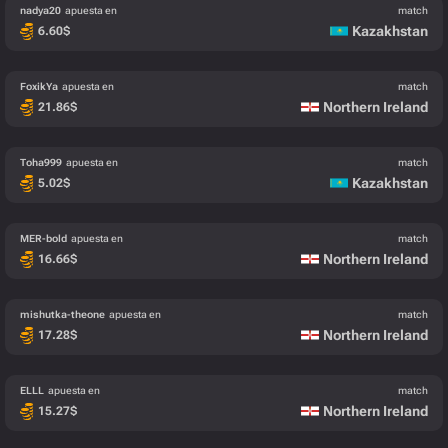
nadya20
apuesta en
match
Kazakhstan
6.60
$
FoxikYa
apuesta en
match
Northern Ireland
21.86
$
Toha999
apuesta en
match
Kazakhstan
5.02
$
MER-bold
apuesta en
match
Northern Ireland
16.66
$
mishutka-theone
apuesta en
match
Northern Ireland
17.28
$
ELLL
apuesta en
match
Northern Ireland
15.27
$