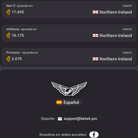
Den-S
apuesta en
match
Northern Ireland
17.65
$
wildness
apuesta en
match
Northern Ireland
10.17
$
Princess-
apuesta en
match
Northern Ireland
2.67
$
Español
Soporte:
support@bets4.pro
Nosotros en redes sociales: