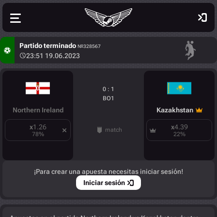
Partido terminado
№328567
23:51 19.06.2023
0 : 1
BO1
Northern Ireland
Kazakhstan
x
1.26
x
4.39
match
78
%
22
%
¡Para crear una apuesta necesitas iniciar sesión!
Iniciar sesión