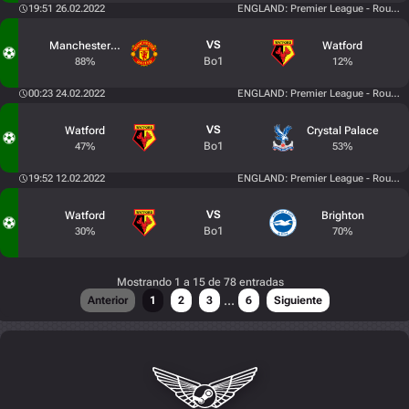
19:51 26.02.2022
ENGLAND: Premier League - Round 
VS
Manchester Utd
Watford
Bo1
88%
12%
00:23 24.02.2022
ENGLAND: Premier League - Round 
VS
Watford
Crystal Palace
Bo1
47%
53%
19:52 12.02.2022
ENGLAND: Premier League - Round 
VS
Watford
Brighton
Bo1
30%
70%
Mostrando 1 a 15 de 78 entradas
...
Anterior
1
2
3
6
Siguiente