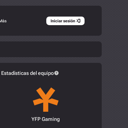
Más
Iniciar sesión
Estadísticas del equipo
?
YFP Gaming