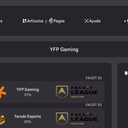
as
Artículos
y
Pagos
Ayuda
+
YFP Gaming
FACEIT S3
YFP Gaming
37%
FACEIT S3
Tanuki Esports
20%