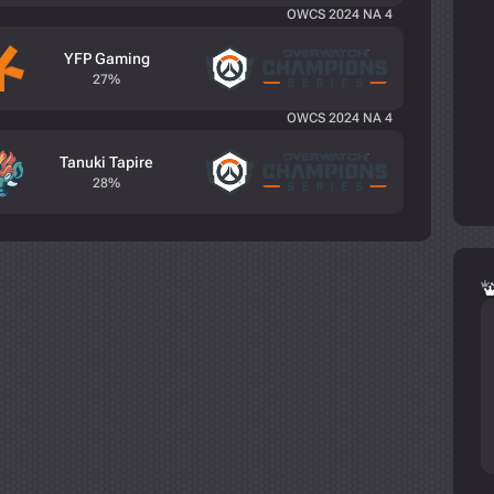
OWCS 2024 NA 4
YFP Gaming
27%
OWCS 2024 NA 4
Tanuki Tapire
28%