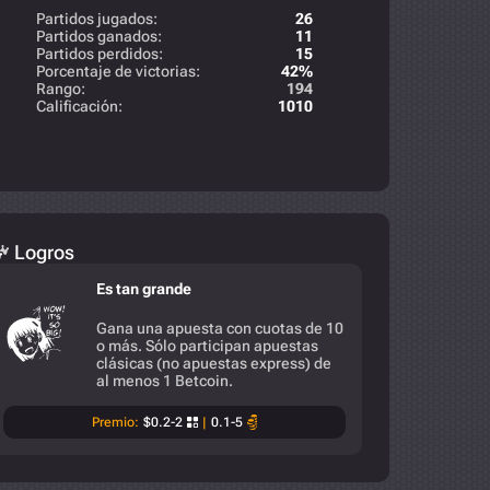
Partidos jugados:
26
Partidos ganados:
11
Partidos perdidos:
15
Porcentaje de victorias:
42%
Rango:
194
Calificación:
1010
Logros
Es tan grande
Gana una apuesta con cuotas de 10
o más. Sólo participan apuestas
clásicas (no apuestas express) de
al menos 1 Betcoin.
Premio:
$0.2-2
|
0.1-5