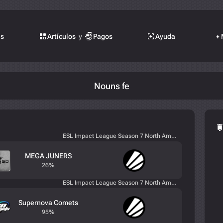
as
Artículos
y
Pagos
Ayuda
+
Nouns fe
ESL Impact League Season 7 North America
MEGA JUNERS
26%
ESL Impact League Season 7 North America
Supernova Comets
95%