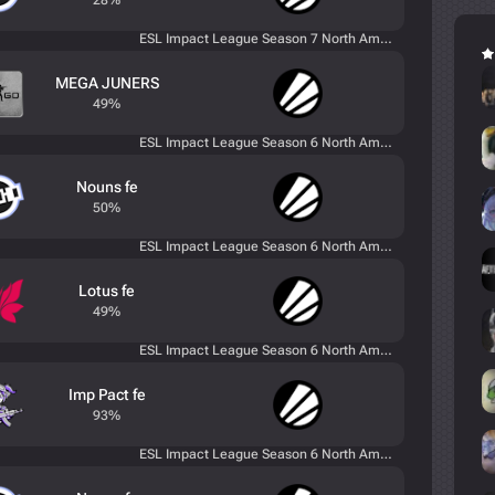
28%
ESL Impact League Season 7 North America Open Qualifier 1
MEGA JUNERS
49%
ESL Impact League Season 6 North America
Nouns fe
50%
ESL Impact League Season 6 North America
Lotus fe
49%
ESL Impact League Season 6 North America
Imp Pact fe
93%
ESL Impact League Season 6 North America