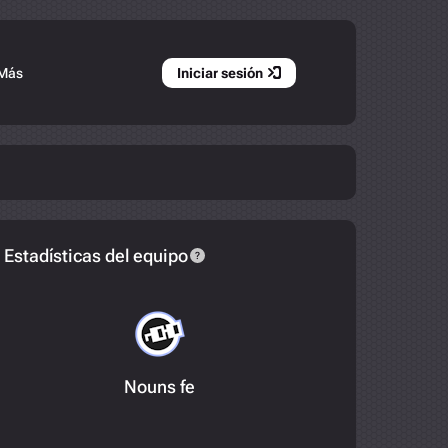
Más
Iniciar sesión
Estadísticas del equipo
?
Nouns fe