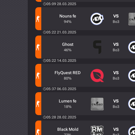
05:09 28.03.2025
Nouns fe
VS
94%
Bo3
05:22 21.03.2025
Ghost
VS
46%
Bo3
05:22 14.03.2025
FlyQuest RED
VS
80%
Bo3
05:37 06.03.2025
Lumen fe
VS
18%
Bo3
05:28 28.02.2025
Black Mold
VS