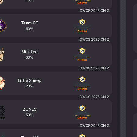
16%
OWCS 2025 CN 2
Team CC
50%
OWCS 2025 CN 2
Milk Tea
50%
OWCS 2025 CN 2
Little Sheep
20%
OWCS 2025 CN 2
ZONES
50%
OWCS 2025 CN 2