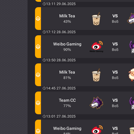
13:11 29.06.2025
Milk Tea
VS
43%
Bo5
17:12 28.06.2025
Weibo Gaming
VS
90%
Bo5
13:50 28.06.2025
Milk Tea
VS
81%
Bo5
14:45 27.06.2025
Team CC
VS
77%
Bo5
13:01 27.06.2025
Weibo Gaming
VS