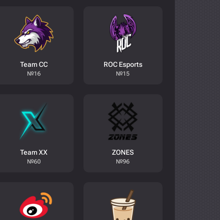
Team CC
ROC Esports
№16
№15
Team XX
ZONES
№60
№96