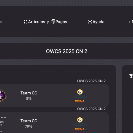
as
Artículos
y
Pagos
Ayuda
+
OWCS 2025 CN 2
OWCS 2025 CN 2
Team CC
8%
OWCS 2025 CN 2
Team CC
79%