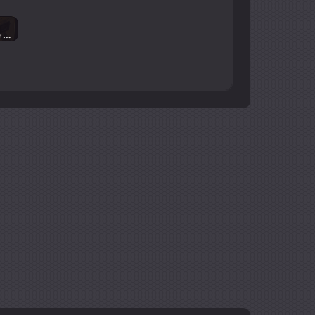
Fracture Case
(Base)
(Restricted)