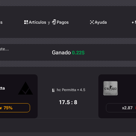
as
Artículos
y
Pagos
Ayuda
+
fier)
№358376
Ganado
0.22
$
tta
hc Permitta + 4.5
17.5 : 8
75%
x2.87