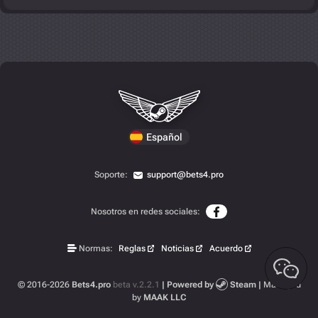
Español
Soporte:
support@bets4.pro
Nosotros en redes sociales:
Normas:
Reglas
Noticias
Acuerdo
© 2016-2026
Bets4.pro
beta v.2.2.1
| Powered by
Steam |
Managed
by
MAAK LLC