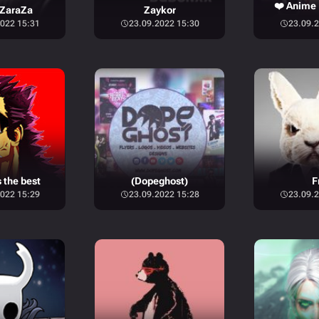
❤️ Anime 
ZaraZa
Zaykor
022 15:31
23.09.2022 15:30
23.09.2
 the best
(Dopeghost)
F
022 15:29
23.09.2022 15:28
23.09.2