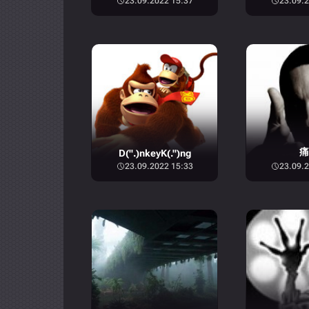
23.09.2022 15:37
23.09.2
痛
D(".)nkeyK(.")ng
23.09.2022 15:33
23.09.2