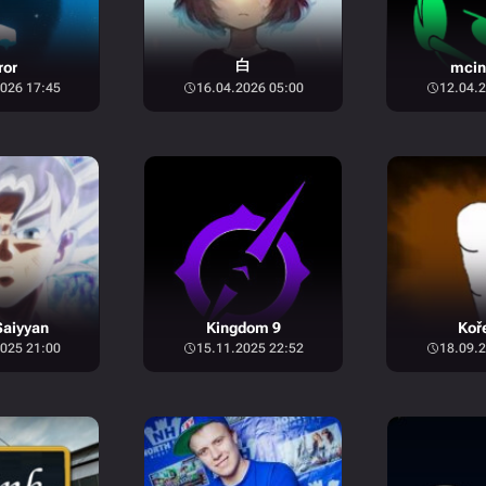
白
ror
mcin
026 17:45
16.04.2026 05:00
12.04.2
aiyyan
Kingdom 9
Koř
025 21:00
15.11.2025 22:52
18.09.2