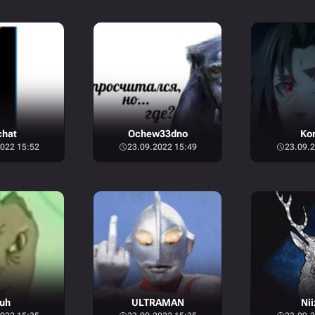
chat
Ochew33dno
Ko
022 15:52
23.09.2022 15:49
23.09.2
uh
ULTRAMAN
Nii