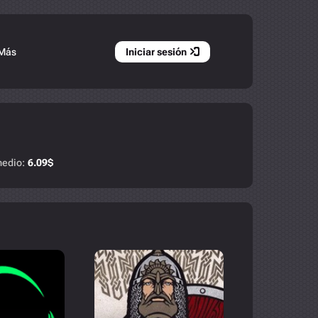
Más
Iniciar sesión
edio:
6.09
$