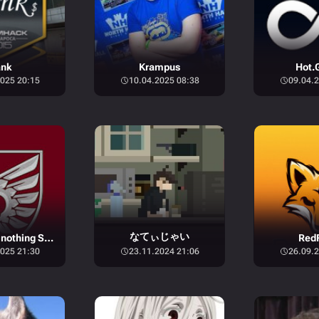
nk
Krampus
Hot.
025 20:15
10.04.2025 08:38
09.04.2
なてぃじゃい
8k hours for nothing Skins
RedF
025 21:30
23.11.2024 21:06
26.09.2