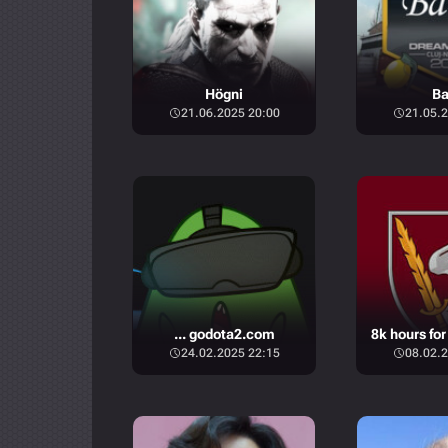
Högni
Ba
21.06.2025 20:00
21.05.2
... godota2.com
24.02.2025 22:15
08.02.2