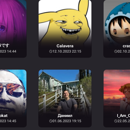
ciです
Calavera
cra
023 14:44
12.10.2023 22:15
02.10.2
okat
Даниил
I_Am_C
023 14:45
01.06.2023 19:15
22.05.2