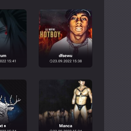
rum
dfsewu
022 15:41
23.09.2022 15:38
xt ♠
Manca